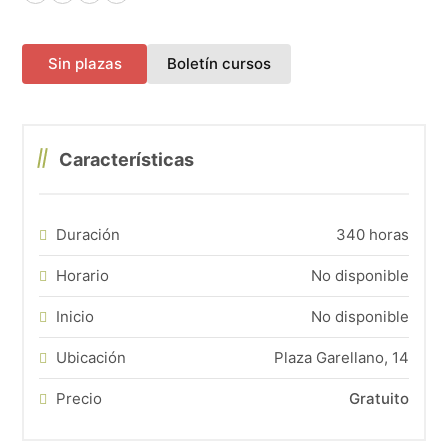
Facebook
X (Twitter)
LinkedIn
WhatsApp
(abre en una nueva pes
Sin plazas
Boletín cursos
Características
Duración
340 horas
Horario
No disponible
Inicio
No disponible
Ubicación
Plaza Garellano, 14
Precio
Gratuito