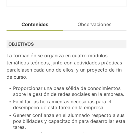
Calendario de la convocatoria de Formación Profesiona
Contenidos
Observaciones
Dirigido prioritariamente a personas desempleadas (posi
OBJETIVOS
Modalidad de impartición: Presencial.
La formación se organiza en cuatro módulos
Bolsa de trabajo.
temáticos teóricos, junto con actividades prácticas
Realiza la preinscripción y contactaremos contigo.
paralelasen cada uno de ellos, y un proyecto de fin
de curso.
Acción formativa aprobada en resolución provisional d
Proporcionar una base sólida de conocimientos
sobre la gestión de redes sociales en la empresa.
Facilitar las herramientas necesarias para el
desempeño de esta tarea en la empresa.
Generar confianza en el alumnado respecto a sus
posibilidades y capacitación para desarrollar esta
tarea.