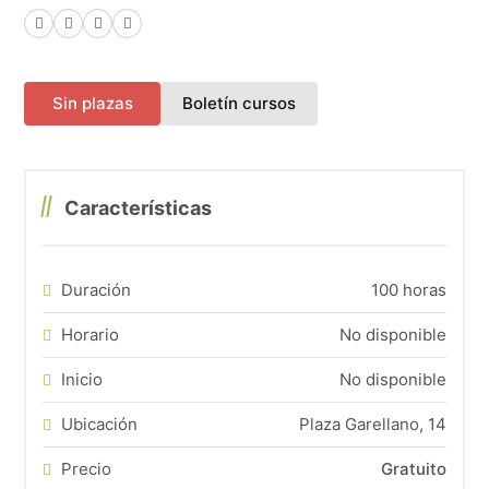
Facebook
X (Twitter)
LinkedIn
WhatsApp
(abre en una nueva pes
Sin plazas
Boletín cursos
Características
Duración
100 horas
Horario
No disponible
Inicio
No disponible
Ubicación
Plaza Garellano, 14
Precio
Gratuito