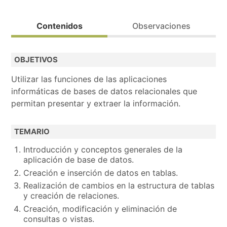
Calendario de la convocatoria de Formación Profesiona
Contenidos
Observaciones
Dirigido prioritariamente a personas desempleadas (posi
OBJETIVOS
Modalidad de impartición: Presencial.
Utilizar las funciones de las aplicaciones
Bolsa de trabajo.
informáticas de bases de datos relacionales que
Realiza la preinscripción y contactaremos contigo.
permitan presentar y extraer la información.
Acción formativa de la convocatoria 2024 dirigida prio
TEMARIO
Introducción y conceptos generales de la
aplicación de base de datos.
Creación e inserción de datos en tablas.
Realización de cambios en la estructura de tablas
y creación de relaciones.
Creación, modificación y eliminación de
consultas o vistas.