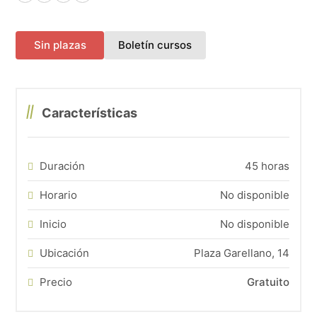
Facebook
X (Twitter)
LinkedIn
WhatsApp
(abre en una nueva pes
Sin plazas
Boletín cursos
Características
Duración
45 horas
Horario
No disponible
Inicio
No disponible
Ubicación
Plaza Garellano, 14
Precio
Gratuito