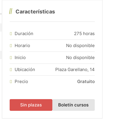
zas disponibles).
Características
Duración
275 horas
Horario
No disponible
Inicio
No disponible
Ubicación
Plaza Garellano, 14
Precio
Gratuito
(abre en una nueva
Sin plazas
Boletín cursos