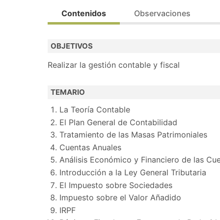
Prioritario para personas desempleadas (posib
Contenidos
Observaciones
Bolsa de trabajo.
OBJETIVOS
Realiza la preinscripción y contactaremos con
Realizar la gestión contable y fiscal
TEMARIO
La Teoría Contable
El Plan General de Contabilidad
Tratamiento de las Masas Patrimoniales
Cuentas Anuales
Análisis Económico y Financiero de las Cu
Introducción a la Ley General Tributaria
El Impuesto sobre Sociedades
Impuesto sobre el Valor Añadido
IRPF