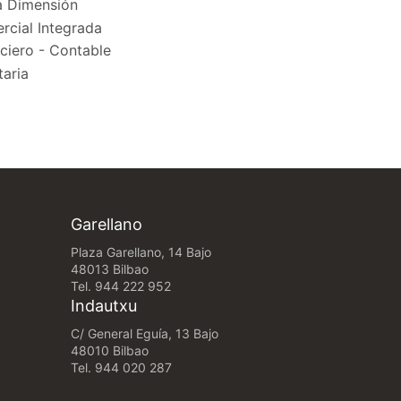
a Dimensión
rcial Integrada
ciero - Contable
taria
Garellano
Plaza Garellano, 14 Bajo
48013 Bilbao
Tel.
944 222 952
Indautxu
C/ General Eguía, 13 Bajo
48010 Bilbao
Tel.
944 020 287