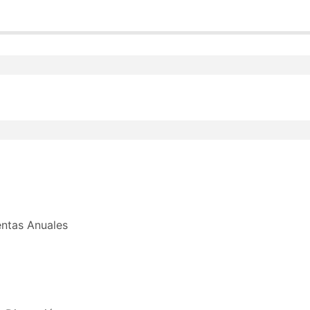
ilidad de acceso para trabajadores en activo si hubiera pla
tigo.
entas Anuales