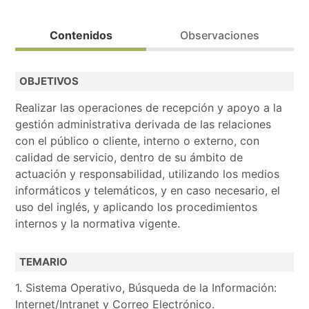
Prioritario para personas desempleadas (posibilidad de 
Contenidos
Observaciones
Formación acreditable.
OBJETIVOS
Bolsa de trabajo.
Realizar las operaciones de recepción y apoyo a la
Realiza la preinscripción y contactaremos contigo.
gestión administrativa derivada de las relaciones
con el público o cliente, interno o externo, con
calidad de servicio, dentro de su ámbito de
actuación y responsabilidad, utilizando los medios
informáticos y telemáticos, y en caso necesario, el
uso del inglés, y aplicando los procedimientos
internos y la normativa vigente.
TEMARIO
1. Sistema Operativo, Búsqueda de la Información:
Internet/Intranet y Correo Electrónico.