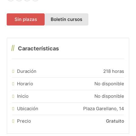
Facebook
X (Twitter)
LinkedIn
WhatsApp
(abre en una nueva pes
Sin plazas
Boletín cursos
Características
Duración
218 horas
Horario
No disponible
Inicio
No disponible
Ubicación
Plaza Garellano, 14
Precio
Gratuito