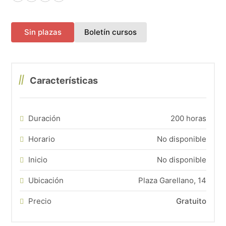
Facebook
X (Twitter)
LinkedIn
WhatsApp
(abre en una nueva pes
Sin plazas
Boletín cursos
Características
Duración
200 horas
Horario
No disponible
Inicio
No disponible
Ubicación
Plaza Garellano, 14
Precio
Gratuito