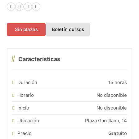
Facebook
X (Twitter)
LinkedIn
WhatsApp
(abre en una nueva pes
Sin plazas
Boletín cursos
Características
Duración
15 horas
Horario
No disponible
Inicio
No disponible
Ubicación
Plaza Garellano, 14
Precio
Gratuito