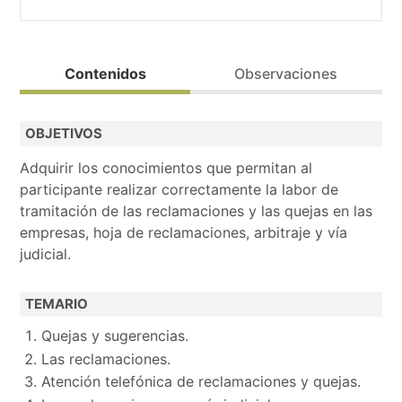
Acción formativa pendiente de resolución de la convo
Contenidos
Observaciones
Modalidad de impartición: Presencial.
OBJETIVOS
Adquirir los conocimientos que permitan al
participante realizar correctamente la labor de
tramitación de las reclamaciones y las quejas en las
empresas, hoja de reclamaciones, arbitraje y vía
judicial.
TEMARIO
Quejas y sugerencias.
Las reclamaciones.
Atención telefónica de reclamaciones y quejas.