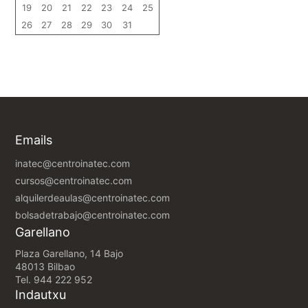
19
20
21
22
23
24
25
26
27
28
29
30
31
Emails
inatec@centroinatec.com
cursos@centroinatec.com
alquilerdeaulas@centroinatec.com
bolsadetrabajo@centroinatec.com
Garellano
Plaza Garellano, 14 Bajo
48013 Bilbao
Tel.
944 222 952
Indautxu