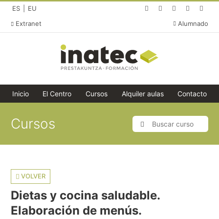
(abre en una nueva p
(abre en una nue
(abre en un
(abre e
(ab
Español (idioma actual)
Cambiar idioma a Euskera
ES
EU
Extranet
Alumnado
Inicio
El Centro
Cursos
Alquiler aulas
Contacto
Cursos
Buscar curso
Buscar
VOLVER
Dietas y cocina saludable.
Elaboración de menús.