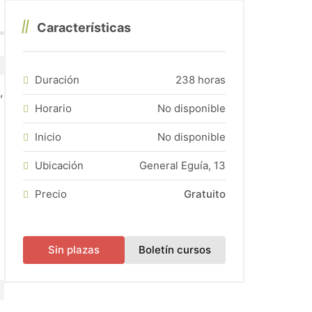
zas disponibles).
Características
tificado de Profesionalidad Representación de Proyectos d
Duración
238 horas
,
Horario
No disponible
Inicio
No disponible
Ubicación
General Eguía, 13
Precio
Gratuito
(abre en una nueva
Sin plazas
Boletín cursos