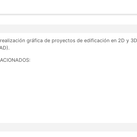
ilidad de acceso para trabajadores en activo si hubiera pla
ación del Módulo formativo MF0638_3, perteneciente al Cer
 realización gráfica de proyectos de edificación en 2D y 3D
tigo.
AD).
LACIONADOS: