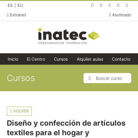
(abre en una nueva p
(abre en una nue
(abre en un
(abre e
(ab
Español (idioma actual)
Cambiar idioma a Euskera
ES
EU
Extranet
Alumnado
Inicio
El Centro
Cursos
Alquiler aulas
Contacto
Cursos
Buscar curso
Buscar
VOLVER
Diseño y confección de artículos
textiles para el hogar y