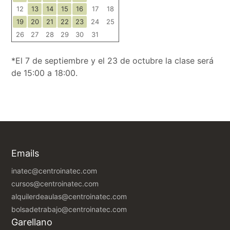
12
13
14
15
16
17
18
19
20
21
22
23
24
25
26
27
28
29
30
31
*El 7 de septiembre y el 23 de octubre la clase será
de 15:00 a 18:00.
Emails
inatec@centroinatec.com
cursos@centroinatec.com
alquilerdeaulas@centroinatec.com
bolsadetrabajo@centroinatec.com
Garellano