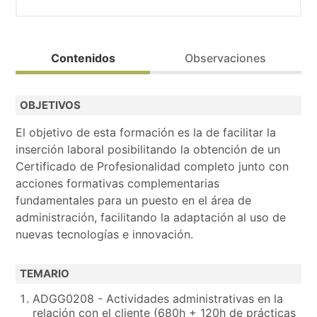
Prioritario para personas desempleadas (posibilidad de 
Contenidos
Observaciones
Formación acreditable. Se obtiene la acreditación del C
OBJETIVOS
Posibilidad de prácticas en empresa si se realizan todo 
El objetivo de esta formación es la de facilitar la
Bolsa de trabajo.
inserción laboral posibilitando la obtención de un
Realiza la preinscripción y contactaremos contigo.
Certificado de Profesionalidad completo junto con
acciones formativas complementarias
fundamentales para un puesto en el área de
administración, facilitando la adaptación al uso de
nuevas tecnologías e innovación.
TEMARIO
ADGG0208 - Actividades administrativas en la
relación con el cliente (680h + 120h de prácticas