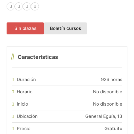
Facebook
X (Twitter)
LinkedIn
WhatsApp
(abre en una nueva pes
Sin plazas
Boletín cursos
Características
Duración
926 horas
Horario
No disponible
Inicio
No disponible
Ubicación
General Eguía, 13
Precio
Gratuito