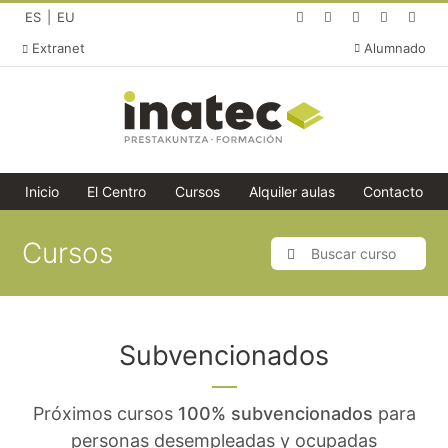
(abre en una nueva p
(abre en una nue
(abre en un
(abre e
(ab
Español (idioma actual)
Cambiar idioma a Euskera
ES
EU
Extranet
Alumnado
Inicio
El Centro
Cursos
Alquiler aulas
Contacto
Cursos
Buscar curso
Buscar
Cursos
Subvencionados
Próximos cursos
100% subvencionados
para
personas desempleadas y ocupadas