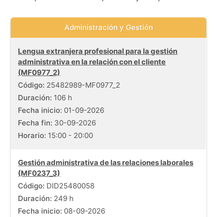
Administración y Gestión
Listado de cursos gratuitos con información de fechas, dura
Lengua extranjera profesional para la gestión
administrativa en la relación con el cliente
(MF0977_2)
Código:
25482989-MF0977_2
Duración:
106 h
Fecha inicio:
01-09-2026
Fecha fin:
30-09-2026
Horario:
15:00 - 20:00
Gestión administrativa de las relaciones laborales
(MF0237_3)
Código:
DID25480058
Duración:
249 h
Fecha inicio:
08-09-2026