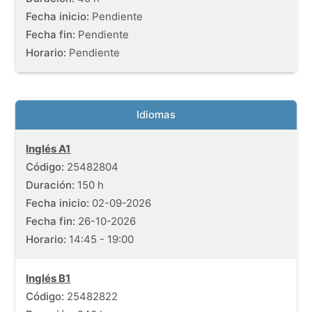
Fecha de inicio:
Fecha inicio:
Pendiente
Fecha de fin:
Fecha fin:
Pendiente
Horario:
Horario:
Pendiente
Idiomas
Listado de cursos gratuitos con información de fechas, dura
Inglés A1
Código:
25482804
Duración:
150 h
Fecha inicio:
02-09-2026
Fecha fin:
26-10-2026
Horario:
14:45 - 19:00
Inglés B1
Código:
25482822