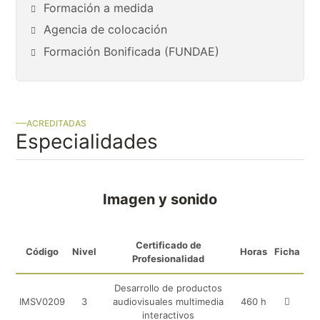
Formación a medida
Agencia de colocación
Formación Bonificada (FUNDAE)
ACREDITADAS
Especialidades
Imagen y sonido
Certificados de Profesionalidad de I
Certificado de
Código
Nivel
Horas
Ficha
Profesionalidad
Desarrollo de productos
Ver PDF
IMSV0209
3
audiovisuales multimedia
460 h
interactivos