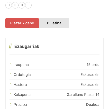
Facebook
X (Twitter)
LinkedIn
WhatsApp
(fitxa berri batean irekiko 
Plazarik gabe
Buletina
Ezaugarriak
Iraupena
15 ordu
Ordutegia
Eskuraezin
Hasiera
Eskuraezin
Kokapena
Garellano Plaza, 14
Prezioa
Doakoa