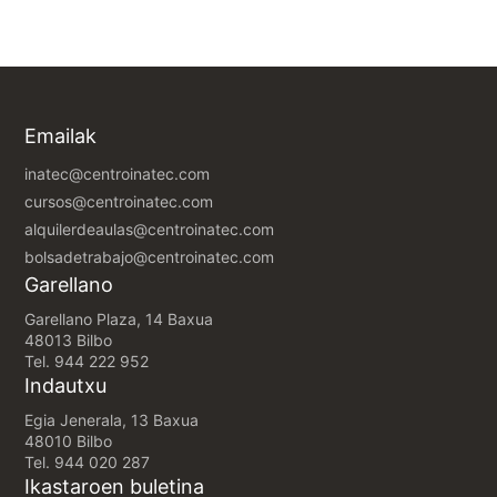
Emailak
inatec@centroinatec.com
cursos@centroinatec.com
alquilerdeaulas@centroinatec.com
bolsadetrabajo@centroinatec.com
Garellano
Garellano Plaza, 14 Baxua
48013 Bilbo
Tel.
944 222 952
Indautxu
Egia Jenerala, 13 Baxua
48010 Bilbo
Tel.
944 020 287
Ikastaroen buletina