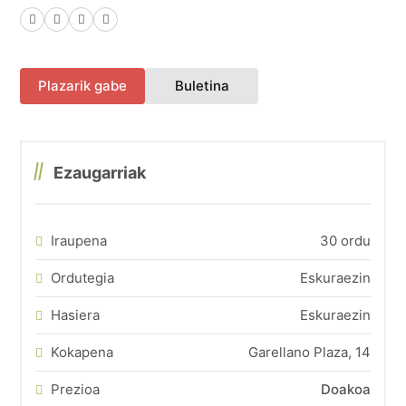
Facebook
X (Twitter)
LinkedIn
WhatsApp
(fitxa berri batean irekiko 
Plazarik gabe
Buletina
Ezaugarriak
Iraupena
30 ordu
Ordutegia
Eskuraezin
Hasiera
Eskuraezin
Kokapena
Garellano Plaza, 14
Prezioa
Doakoa