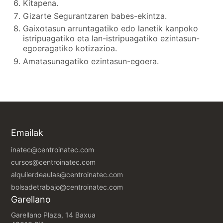
Kitapena.
Gizarte Segurantzaren babes-ekintza.
Gaixotasun arruntagatiko edo lanetik kanpoko
istripuagatiko eta lan-istripuagatiko ezintasun-
egoeragatiko kotizazioa.
Amatasunagatiko ezintasun-egoera.
Emailak
inatec@centroinatec.com
cursos@centroinatec.com
alquilerdeaulas@centroinatec.com
bolsadetrabajo@centroinatec.com
Garellano
Garellano Plaza, 14 Baxua