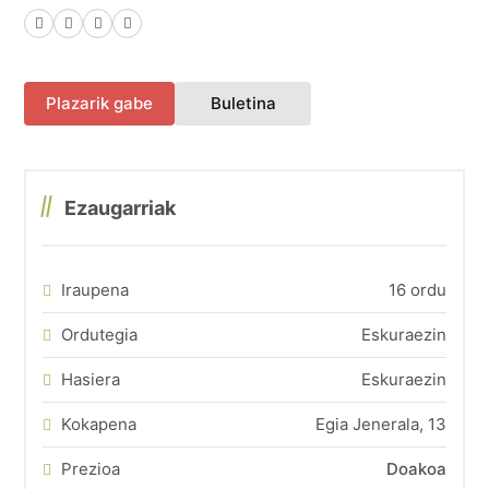
Facebook
X (Twitter)
LinkedIn
WhatsApp
(fitxa berri batean irekiko 
Plazarik gabe
Buletina
Ezaugarriak
Iraupena
16 ordu
Ordutegia
Eskuraezin
Hasiera
Eskuraezin
Kokapena
Egia Jenerala, 13
Prezioa
Doakoa