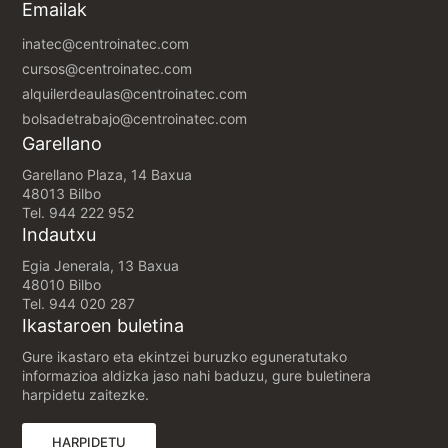
Emailak
inatec@centroinatec.com
cursos@centroinatec.com
alquilerdeaulas@centroinatec.com
bolsadetrabajo@centroinatec.com
Garellano
Garellano Plaza, 14 Baxua
48013 Bilbo
Tel.
944 222 952
Indautxu
Egia Jenerala, 13 Baxua
48010 Bilbo
Tel.
944 020 287
Ikastaroen buletina
Gure ikastaro eta ekintzei buruzko eguneratutako
informazioa aldizka jaso nahi baduzu, gure buletinera
harpidetu zaitezke.
(FITXA BERRI BATEAN IREKIKO DA)
HARPIDETU