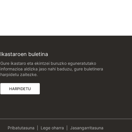
Ikastaroen buletina
Gure ikastaro eta ekintzei buruzko eguneratutako
informazioa aldizka jaso nahi baduzu, gure buletinera
harpidetu zaitezke.
(FITXA BERRI BATEAN IREKIKO DA)
HARPIDETU
Pribatutasuna
Lege oharra
Jasangarritasuna