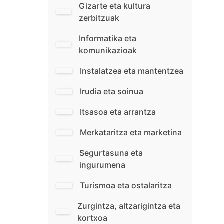
Gizarte eta kultura
zerbitzuak
Informatika eta
komunikazioak
Instalatzea eta mantentzea
Irudia eta soinua
Itsasoa eta arrantza
Merkataritza eta marketina
Segurtasuna eta
ingurumena
Turismoa eta ostalaritza
Zurgintza, altzarigintza eta
kortxoa