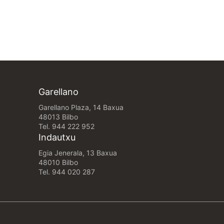
Garellano
Garellano Plaza, 14 Baxua
48013 Bilbo
Tel.
944 222 952
Indautxu
Egia Jenerala, 13 Baxua
48010 Bilbo
Tel.
944 020 287