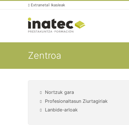
Extraneta
Ikasleak
Zentroa
Nortzuk gara
Profesionaltasun Ziurtagiriak
Lanbide-arloak