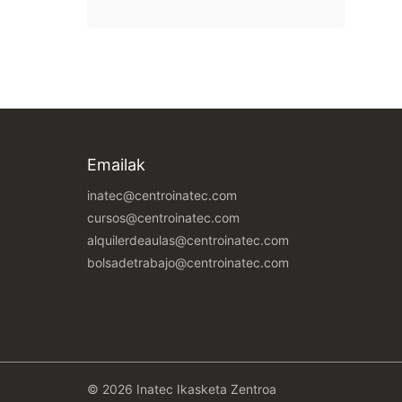
Emailak
inatec@centroinatec.com
cursos@centroinatec.com
alquilerdeaulas@centroinatec.com
bolsadetrabajo@centroinatec.com
© 2026 Inatec Ikasketa Zentroa