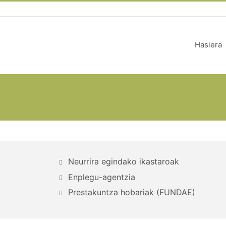
Hasiera
Neurrira egindako ikastaroak
Enplegu-agentzia
Prestakuntza hobariak (FUNDAE)