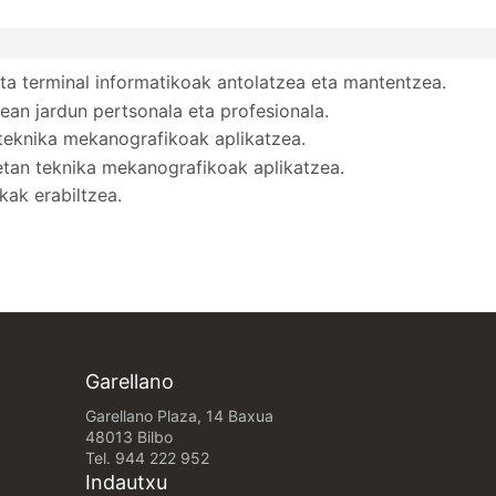
a terminal informatikoak antolatzea eta mantentzea.
ean jardun pertsonala eta profesionala.
 teknika mekanografikoak aplikatzea.
etan teknika mekanografikoak aplikatzea.
kak erabiltzea.
Garellano
Garellano Plaza, 14 Baxua
48013 Bilbo
Tel.
944 222 952
Indautxu