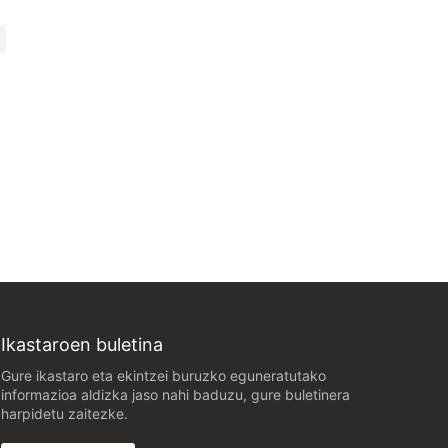
Ikastaroen buletina
Gure ikastaro eta ekintzei buruzko eguneratutako
informazioa aldizka jaso nahi baduzu, gure buletinera
harpidetu zaitezke.