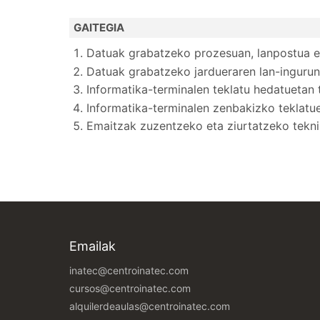
GAITEGIA
Datuak grabatzeko prozesuan, lanpostua et
Datuak grabatzeko jardueraren lan-ingurun
Informatika-terminalen teklatu hedatuetan
Informatika-terminalen zenbakizko teklatu
Emaitzak zuzentzeko eta ziurtatzeko tekni
Emailak
inatec@centroinatec.com
cursos@centroinatec.com
alquilerdeaulas@centroinatec.com