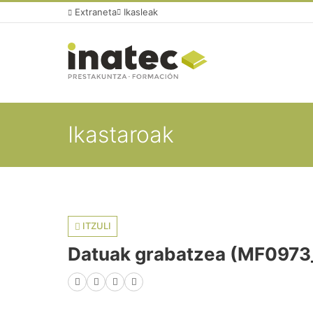
Extraneta
Ikasleak
Ikastaroak
ITZULI
Datuak grabatzea (MF0973
Facebook
X (Twitter)
LinkedIn
WhatsApp