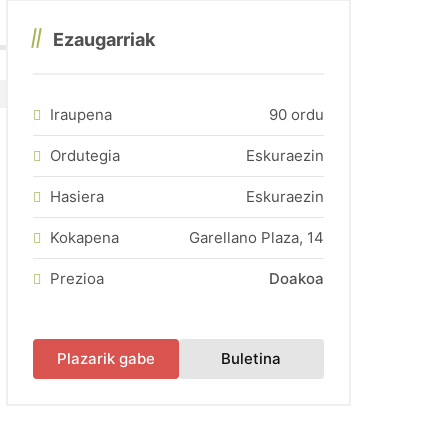
e - Servicio Vasco de Empleo y el FSE.
Ezaugarriak
hubiera plazas disponibles).
ificado de Profesionalidad Actividades Administrativas en 
Iraupena
90 ordu
Ordutegia
Eskuraezin
Hasiera
Eskuraezin
Kokapena
Garellano Plaza, 14
Prezioa
Doakoa
(fitxa berri batean irek
Plazarik gabe
Buletina