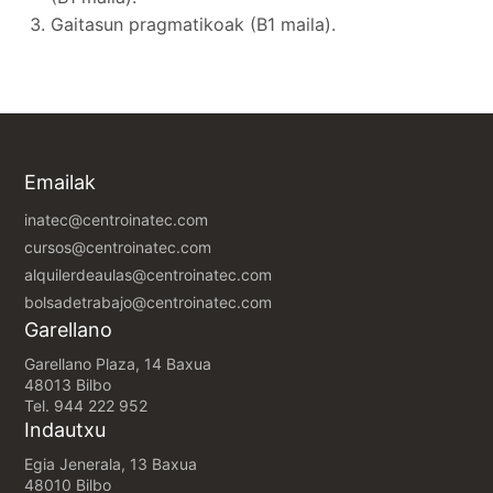
Gaitasun pragmatikoak (B1 maila).
Emailak
inatec@centroinatec.com
cursos@centroinatec.com
alquilerdeaulas@centroinatec.com
bolsadetrabajo@centroinatec.com
Garellano
Garellano Plaza, 14 Baxua
48013 Bilbo
Tel.
944 222 952
Indautxu
Egia Jenerala, 13 Baxua
48010 Bilbo