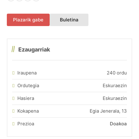
Facebook
X (Twitter)
LinkedIn
WhatsApp
(fitxa berri batean irekiko 
Plazarik gabe
Buletina
Ezaugarriak
Iraupena
240 ordu
Ordutegia
Eskuraezin
Hasiera
Eskuraezin
Kokapena
Egia Jenerala, 13
Prezioa
Doakoa