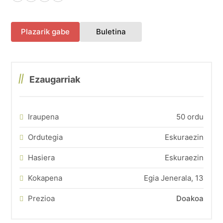
Facebook
X (Twitter)
LinkedIn
WhatsApp
(fitxa berri batean irekiko 
Plazarik gabe
Buletina
Ezaugarriak
Iraupena
50 ordu
Ordutegia
Eskuraezin
Hasiera
Eskuraezin
Kokapena
Egia Jenerala, 13
Prezioa
Doakoa