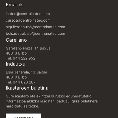
Emailak
inatec@centroinatec.com
cursos@centroinatec.com
alquilerdeaulas@centroinatec.com
bolsadetrabajo@centroinatec.com
Garellano
Garellano Plaza, 14 Baxua
48013 Bilbo
Tel.
944 222 952
Indautxu
Egia Jenerala, 13 Baxua
48010 Bilbo
Tel.
944 020 287
Ikastaroen buletina
Gure ikastaro eta ekintzei buruzko eguneratutako
informazioa aldizka jaso nahi baduzu, gure buletinera
harpidetu zaitezke.