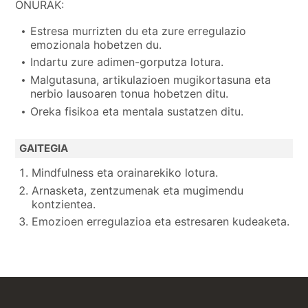
ONURAK:
Estresa murrizten du eta zure erregulazio
emozionala hobetzen du.
Indartu zure adimen-gorputza lotura.
Malgutasuna, artikulazioen mugikortasuna eta
nerbio lausoaren tonua hobetzen ditu.
Oreka fisikoa eta mentala sustatzen ditu.
GAITEGIA
Mindfulness eta orainarekiko lotura.
Arnasketa, zentzumenak eta mugimendu
kontzientea.
Emozioen erregulazioa eta estresaren kudeaketa.