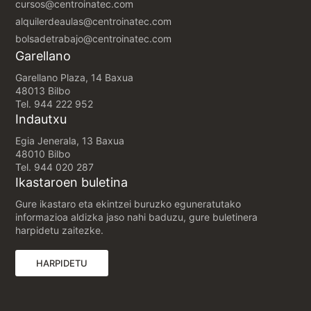
cursos@centroinatec.com
alquilerdeaulas@centroinatec.com
bolsadetrabajo@centroinatec.com
Garellano
Garellano Plaza, 14 Baxua
48013 Bilbo
Tel.
944 222 952
Indautxu
Egia Jenerala, 13 Baxua
48010 Bilbo
Tel.
944 020 287
Ikastaroen buletina
Gure ikastaro eta ekintzei buruzko eguneratutako
informazioa aldizka jaso nahi baduzu, gure buletinera
harpidetu zaitezke.
(FITXA BERRI BATEAN IREKIKO DA)
HARPIDETU