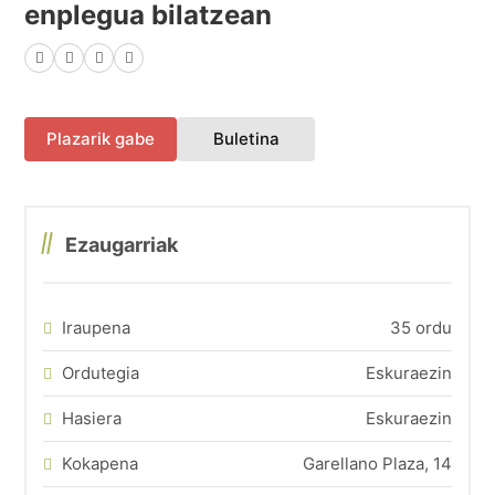
enplegua bilatzean
Facebook
X (Twitter)
LinkedIn
WhatsApp
(fitxa berri batean irekiko 
Plazarik gabe
Buletina
Ezaugarriak
Iraupena
35 ordu
Ordutegia
Eskuraezin
Hasiera
Eskuraezin
Kokapena
Garellano Plaza, 14