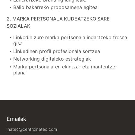
Balio bakarreko proposamena egitea
2. MARKA PERTSONALA KUDEATZEKO SARE
SOZIALAK
Linkedin zure marka pertsonala indartzeko tresna
gisa
Linkedinen profil profesionala sortzea
Networking digitaleko estrategiak
Marka pertsonalaren ekintza- eta mantentze-
plana
Emailak
inatec@centroinatec.com