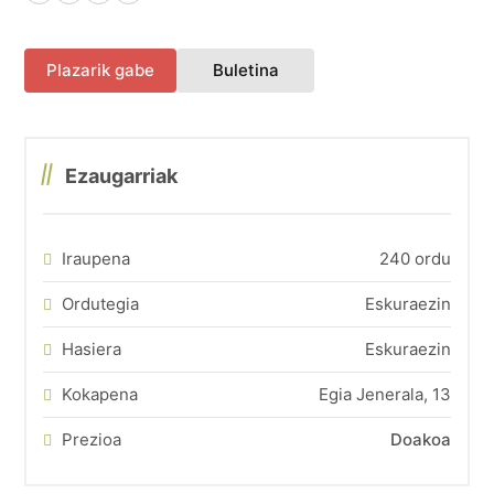
Facebook
X (Twitter)
LinkedIn
WhatsApp
(fitxa berri batean irekiko 
Plazarik gabe
Buletina
Ezaugarriak
Iraupena
240 ordu
Ordutegia
Eskuraezin
Hasiera
Eskuraezin
Kokapena
Egia Jenerala, 13
Prezioa
Doakoa