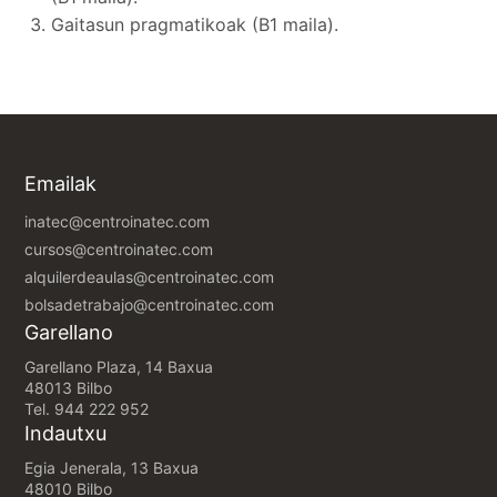
Gaitasun pragmatikoak (B1 maila).
Emailak
inatec@centroinatec.com
cursos@centroinatec.com
alquilerdeaulas@centroinatec.com
bolsadetrabajo@centroinatec.com
Garellano
Garellano Plaza, 14 Baxua
48013 Bilbo
Tel.
944 222 952
Indautxu
Egia Jenerala, 13 Baxua
48010 Bilbo