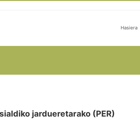
Hasiera
aisialdiko jardueretarako (PER)