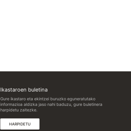
Ikastaroen buletina
Gure ikastaro eta ekintzei buruzko eguneratutako
informazioa aldizka jaso nahi baduzu, gure buletinera
harpidetu zaitezke.
(FITXA BERRI BATEAN IREKIKO DA)
HARPIDETU