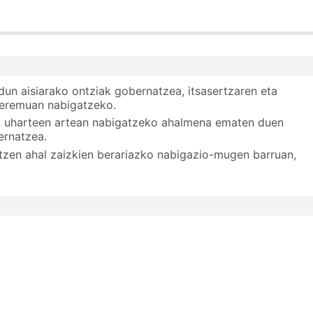
k finantzatutako ekintza.
 langileak sartzeko aukera, plazak badaude).
un aisiarako ontziak gobernatzea, itsasertzaren eta
n eremuan nabigatzeko.
an uharteen artean nabigatzeko ahalmena ematen duen
 jarriko gara.
ernatzea.
atzen ahal zaizkien berariazko nabigazio-mugen barruan,