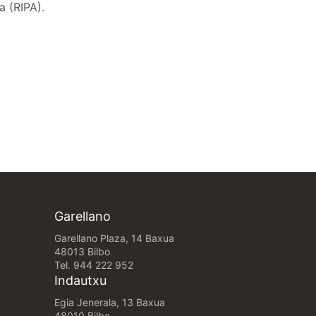
a (RIPA).
Garellano
Garellano Plaza, 14 Baxua
48013 Bilbo
Tel.
944 222 952
Indautxu
Egia Jenerala, 13 Baxua
48010 Bilbo