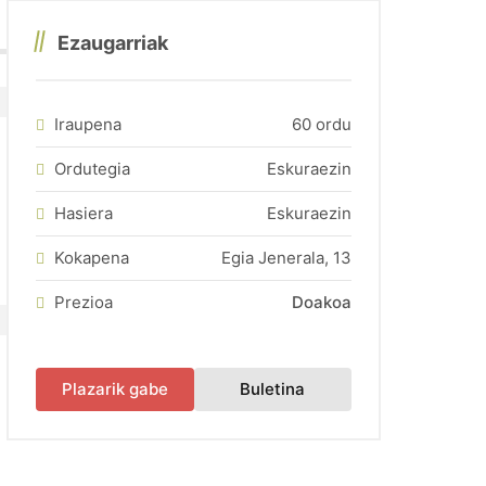
Ezaugarriak
Iraupena
60 ordu
Ordutegia
Eskuraezin
Hasiera
Eskuraezin
Kokapena
Egia Jenerala, 13
Prezioa
Doakoa
(fitxa berri batean irek
Plazarik gabe
Buletina