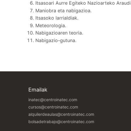
Itsasoari Aurre Egiteko Nazioarteko Araudi
Maniobra eta nabigazioa.
Itsasoko larrialdiak.
Meteorologia.
Nabigazioaren teoria.
Nabigazio-gutuna.
Emailak
inatec@centroinatec.com
cursos@centroinatec.com
alquilerdeaulas@centroinatec.com
bolsadetrabajo@centroinatec.com