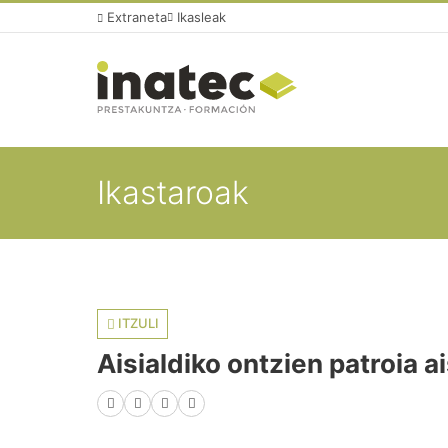
Extraneta
Ikasleak
Ikastaroak
ITZULI
Aisialdiko ontzien patroia 
Facebook
X (Twitter)
LinkedIn
WhatsApp