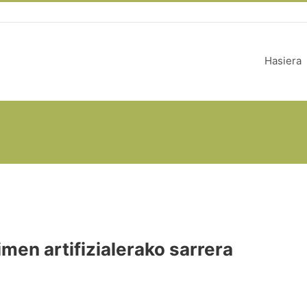
Hasiera
dimen artifizialerako sarrera