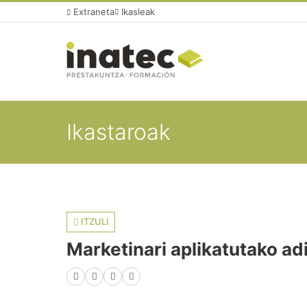
Extraneta
Ikasleak
Ikastaroak
ITZULI
Marketinari aplikatutako a
Facebook
X (Twitter)
LinkedIn
WhatsApp