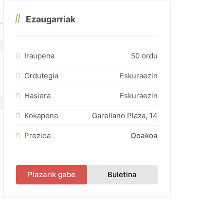
Ezaugarriak
Iraupena
50 ordu
Ordutegia
Eskuraezin
Hasiera
Eskuraezin
Kokapena
Garellano Plaza, 14
Prezioa
Doakoa
(fitxa berri batean irek
Plazarik gabe
Buletina