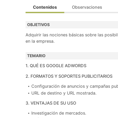
Calendario de la convocatoria de Formación P
Contenidos
Observaciones
Dirigido prioritariamente a personas desemple
OBJETIVOS
Modalidad de impartición: Presencial.
Adquirir las nociones básicas sobre las posib
Realiza la preinscripción y contactaremos con
en la empresa.
TEMARIO
1. QUÉ ES GOOGLE ADWORDS
2. FORMATOS Y SOPORTES PUBLICITARIOS
Configuración de anuncios y campañas publ
URL de destino y URL mostrada.
3. VENTAJAS DE SU USO
Investigación de mercados.