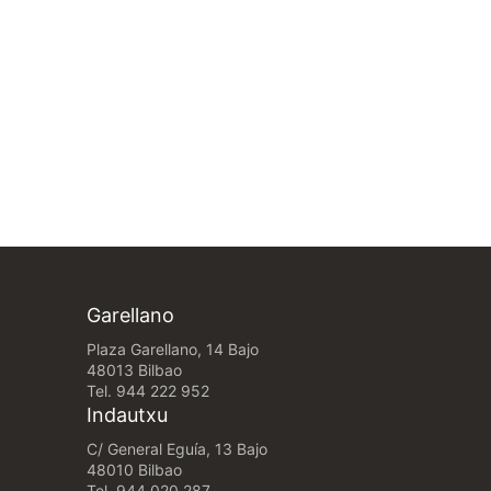
Garellano
Plaza Garellano, 14 Bajo
48013 Bilbao
Tel.
944 222 952
Indautxu
C/ General Eguía, 13 Bajo
48010 Bilbao
Tel.
944 020 287