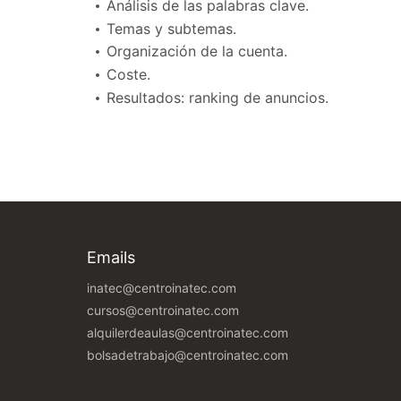
Análisis de las palabras clave.
Temas y subtemas.
Organización de la cuenta.
Coste.
Resultados: ranking de anuncios.
Emails
inatec@centroinatec.com
cursos@centroinatec.com
alquilerdeaulas@centroinatec.com
bolsadetrabajo@centroinatec.com