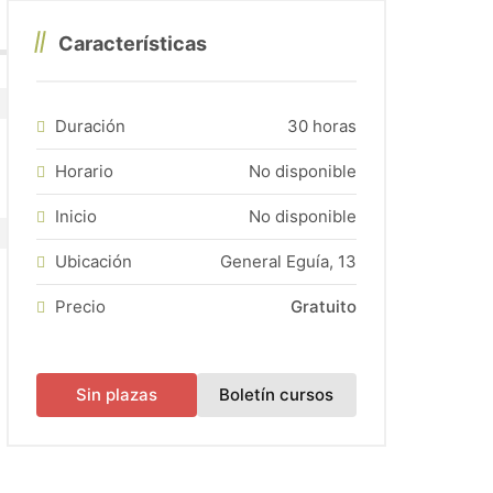
e - Servicio Vasco de Empleo y el FSE.
Características
si hubiera alguna plazas disponible).
Duración
30 horas
Horario
No disponible
Inicio
No disponible
Ubicación
General Eguía, 13
Precio
Gratuito
(abre en una nueva
Sin plazas
Boletín cursos