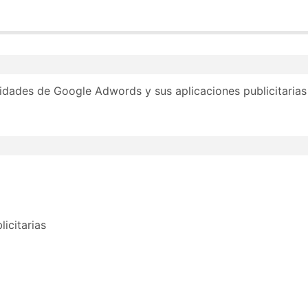
rofesional para el Empleo. 100% subvencionado por Lanbid
adas (posibilidad de acceso para trabajadores/as en activo 
ilidades de Google Adwords y sus aplicaciones publicitarias
tigo.
icitarias