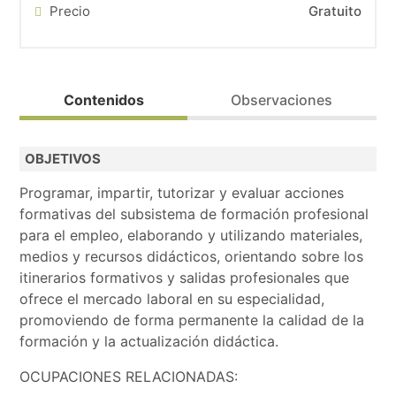
Precio
Gratuito
Prioritario para personas desempleadas (posibilidad de 
Contenidos
Observaciones
Formación acreditable. Se obtiene la acreditación de Ce
OBJETIVOS
Posibilidad de prácticas de empresa si se realiza todo e
Programar, impartir, tutorizar y evaluar acciones
Bolsa de trabajo.
formativas del subsistema de formación profesional
para el empleo, elaborando y utilizando materiales,
medios y recursos didácticos, orientando sobre los
itinerarios formativos y salidas profesionales que
ofrece el mercado laboral en su especialidad,
promoviendo de forma permanente la calidad de la
formación y la actualización didáctica.
OCUPACIONES RELACIONADAS: