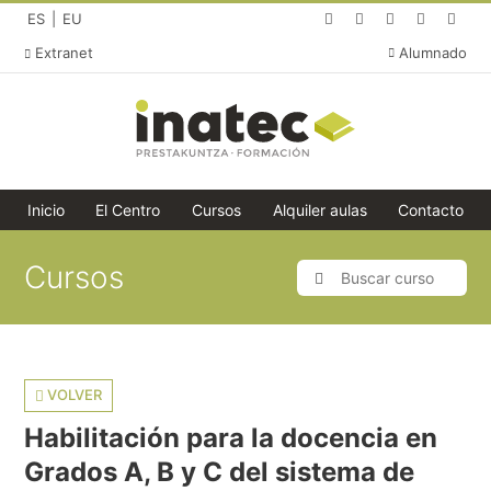
(abre en una nueva p
(abre en una nue
(abre en un
(abre e
(ab
Español (idioma actual)
Cambiar idioma a Euskera
ES
EU
Extranet
Alumnado
Inicio
El Centro
Cursos
Alquiler aulas
Contacto
Cursos
Buscar curso
Buscar
VOLVER
Habilitación para la docencia en
Grados A, B y C del sistema de