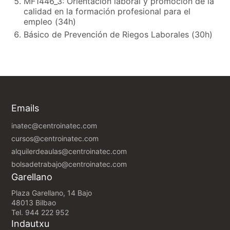
MF1446_3: Orientación laboral y promoción de la
calidad en la formación profesional para el
empleo (34h)
Básico de Prevención de Riegos Laborales (30h)
Emails
inatec@centroinatec.com
cursos@centroinatec.com
alquilerdeaulas@centroinatec.com
bolsadetrabajo@centroinatec.com
Garellano
Plaza Garellano, 14 Bajo
48013 Bilbao
Tel.
944 222 952
Indautxu