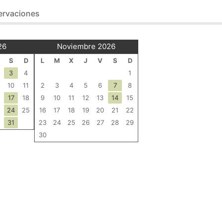
 la convocatoria 2025-2027
dirigida prioritariamente a pe
ervaciones
imiento y la seguridad oral del alumnado en inglés. Trabajan
26
Noviembre 2026
S
D
L
M
X
J
V
S
D
3
4
1
10
11
2
3
4
5
6
7
8
17
18
9
10
11
12
13
14
15
24
25
16
17
18
19
20
21
22
31
23
24
25
26
27
28
29
30