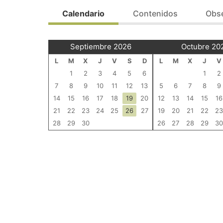
Acción formativa pendiente de resolución de
OBJETIVOS
Calendario
Contenidos
Obs
El objetivo es potenciar la fluidez, el entend
Modalidad de impartición: Presencial.
Septiembre 2026
Octubre 20
TEMARIO
L
M
X
J
V
S
D
L
M
X
J
V
1
2
3
4
5
6
1
2
Dinámicas en inglés.
7
8
9
10
11
12
13
5
6
7
8
9
Noticias.
14
15
16
17
18
19
20
12
13
14
15
16
Debates.
21
22
23
24
25
26
27
19
20
21
22
23
Consejos, Recetas y Trucos.
28
29
30
26
27
28
29
30
Bussiness English.
Situaciones cotidianas.
Cortos-Tertulia.
Letra de canciones-Significado.
Interacciones personales.