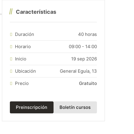
rsonas ocupadas
(posibilidad de acceso para trabajadores/as
Características
do la capacidad oral y comunicativa de una manera natural y
Duración
40 horas
Horario
09:00 - 14:00
Inicio
19 sep 2026
Ubicación
General Eguía, 13
Precio
Gratuito
(abre en una nueva
Preinscripción
Boletín cursos