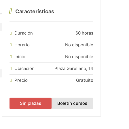
Características
si hubiera plazas disponibles).
Duración
60 horas
Horario
No disponible
Inicio
No disponible
Ubicación
Plaza Garellano, 14
Precio
Gratuito
(abre en una nueva
Sin plazas
Boletín cursos