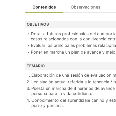
Acción financiada por el Ministerio de Educac
Contenidos
Observaciones
Dirigido prioritariamente a personas desemple
OBJETIVOS
Bolsa de trabajo.
Dotar a futuros profesionales del comport
Realiza la preinscripción y contactaremos con
casos relacionados con la convivencia entr
Evaluar los principales problemas relacion
Poner en marcha un plan de avance y mejo
TEMARIO
Elaboración de una sesión de evaluación mul
Legislación actual referida a la tenencia / 
Puesta en marcha de itinerarios de avance
persona para la vida cotidiana.
Conocimiento del aprendizaje canino y est
perro y persona.