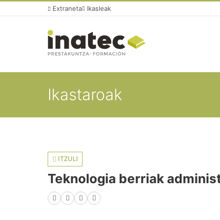
Extraneta
Ikasleak
Ikastaroak
ITZULI
Teknologia berriak admini
Facebook
X (Twitter)
LinkedIn
WhatsApp