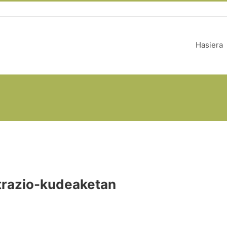
Hasiera
strazio-kudeaketan