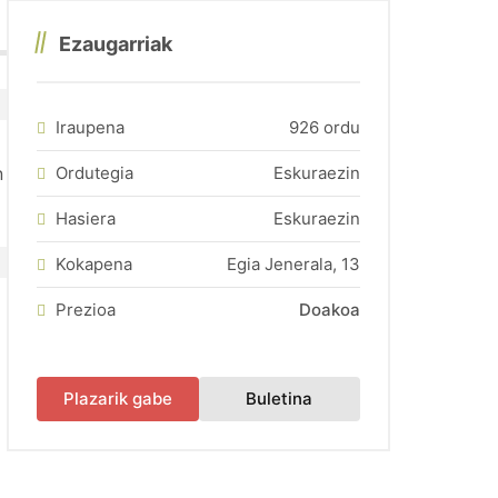
Ezaugarriak
tagiria (ADGG0208) lortu da.
Iraupena
926 ordu
Ordutegia
Eskuraezin
n
Hasiera
Eskuraezin
Kokapena
Egia Jenerala, 13
Prezioa
Doakoa
(fitxa berri batean irek
Plazarik gabe
Buletina