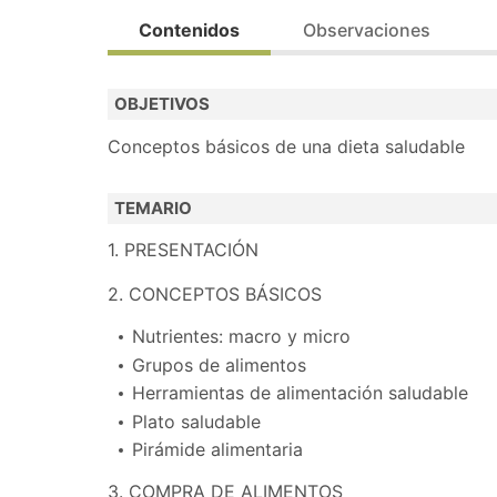
Acción financiada por el Ministerio de Educac
Contenidos
Observaciones
Dirigido prioritariamente a personas desemple
OBJETIVOS
Bolsa de trabajo.
Conceptos básicos de una dieta saludable
Realiza la preinscripción y contactaremos con
TEMARIO
1. PRESENTACIÓN
2. CONCEPTOS BÁSICOS
Nutrientes: macro y micro
Grupos de alimentos
Herramientas de alimentación saludable
Plato saludable
Pirámide alimentaria
3. COMPRA DE ALIMENTOS