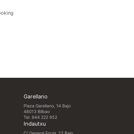
ooking
Garellano
Plaza Garellano, 14 Bajo
48013 Bilbao
Tel.
944 222 952
Indautxu
C/ General Eguía, 13 Bajo