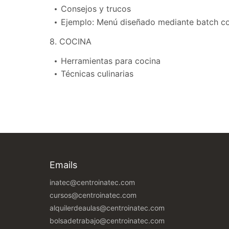
Consejos y trucos
Ejemplo: Menú diseñado mediante batch c
8. COCINA
Herramientas para cocina
Técnicas culinarias
Emails
inatec@centroinatec.com
cursos@centroinatec.com
alquilerdeaulas@centroinatec.com
bolsadetrabajo@centroinatec.com