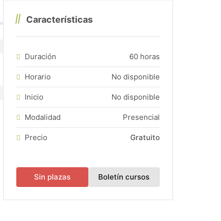
Características
si hubiera plazas disponibles).
Duración
60 horas
Horario
No disponible
Inicio
No disponible
Modalidad
Presencial
Precio
Gratuito
(abre en una nueva
Sin plazas
Boletín cursos